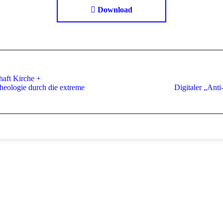
Download
aft Kirche +
Next
eologie durch die extreme
Digitaler „Anti
project: