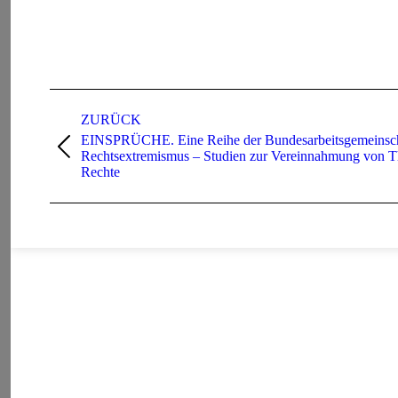
Project
navigation
ZURÜCK
EINSPRÜCHE. Eine Reihe der Bundesarbeitsgemeinsch
Previous
Rechtsextremismus – Studien zur Vereinnahmung von Th
project:
Rechte