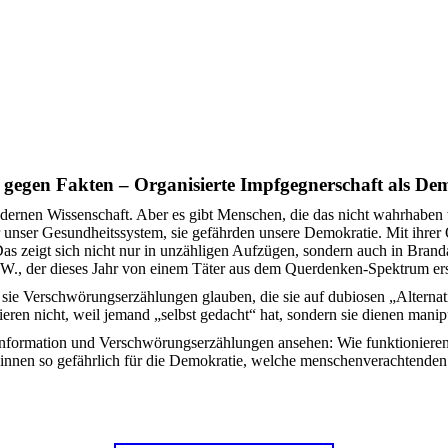
gegen Fakten – Organisierte Impfgegnerschaft als De
dernen Wissenschaft. Aber es gibt Menschen, die das nicht wahrhaben 
unser Gesundheitssystem, sie gefährden unsere Demokratie. Mit ihrer O
as zeigt sich nicht nur in unzähligen Aufzügen, sondern auch in Bran
 W., der dieses Jahr von einem Täter aus dem Querdenken-Spektrum er
l sie Verschwörungserzählungen glauben, die sie auf dubiosen „Alterna
ren nicht, weil jemand „selbst gedacht“ hat, sondern sie dienen manip
nformation und Verschwörungserzählungen ansehen: Wie funktionieren 
:innen so gefährlich für die Demokratie, welche menschenverachtenden