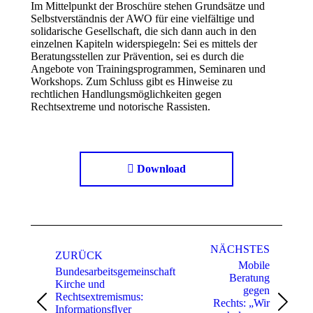
Im Mittelpunkt der Broschüre stehen Grundsätze und
Selbstverständnis der AWO für eine vielfältige und
solidarische Gesellschaft, die sich dann auch in den
einzelnen Kapiteln widerspiegeln: Sei es mittels der
Beratungsstellen zur Prävention, sei es durch die
Angebote von Trainingsprogrammen, Seminaren und
Workshops. Zum Schluss gibt es Hinweise zu
rechtlichen Handlungsmöglichkeiten gegen
Rechtsextreme und notorische Rassisten.
Download
Project
navigation
NÄCHSTES
ZURÜCK
Mobile
Bundesarbeitsgemeinschaft
Beratung
Kirche und
gegen
Rechtsextremismus:
Rechts: „Wir
Previous
Next
Informationsflyer